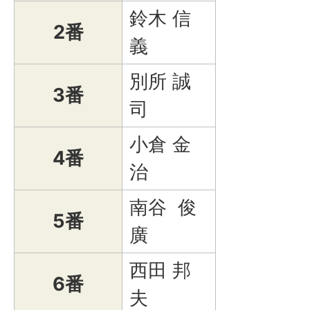
鈴木 信
2番
義
別所 誠
3番
司
小倉 金
4番
治
南谷 俊
5番
廣
西田 邦
6番
夫