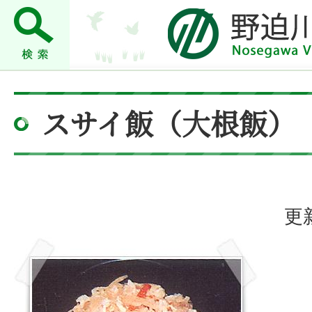
スサイ飯（大根飯）
更