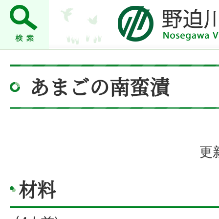
あまごの南蛮漬
更
材料