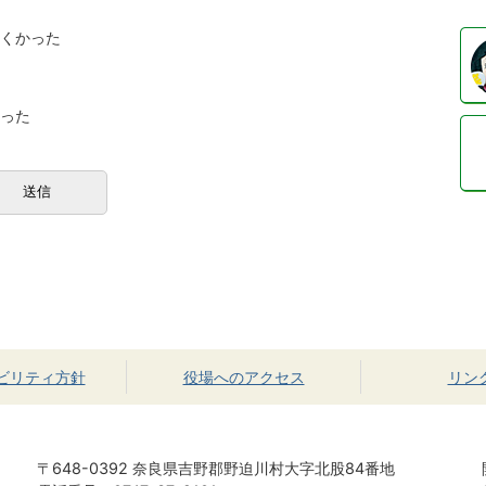
にくかった
かった
ビリティ方針
役場へのアクセス
リン
〒648-0392 奈良県吉野郡野迫川村大字北股84番地