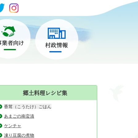
郷土料理レシピ集
香茸（こうたけ）ごはん
あまごの南蛮漬
ケンチャ
凍り豆腐の煮物