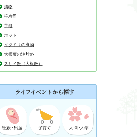
漬物
笹寿司
芋餅
ホット
イタドリの煮物
大根葉の油炒め
スサイ飯（大根飯）
ライフイベントから探す