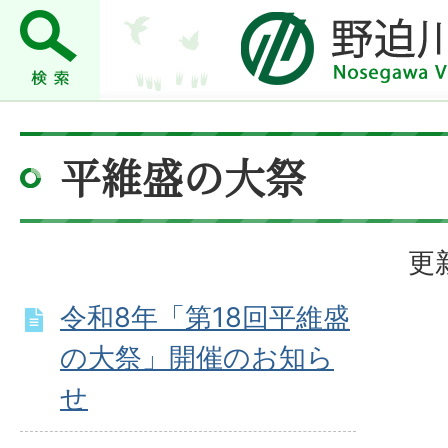
平維盛の大祭
更
令和8年「第18回平維盛
の大祭」開催のお知ら
せ