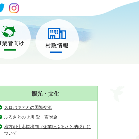
観光・文化
スロバキアとの国際交流
ふるさとのせ川 愛・寄附金
地方創生応援税制（企業版ふるさと納税）に
ついて