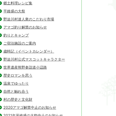
郷土料理レシピ集
平維盛の大祭
野迫川村達人衆のこだわり市場
アマゴ釣り解禁のお知らせ
釣りとキャンプ
ご宿泊施設のご案内
歳時記（イベントカレンダー）
野迫川村公式マスコットキャラクター
世界遺産熊野参詣道小辺路
歴史ロマンを思う
温泉でゆったり
自然と触れ合う
村の歴史と文化財
2020アマゴ解禁中止のお知らせ
2021年平維盛の大祭中止のお知らせ