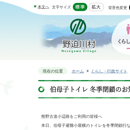
本文へ
文字サイズ
背景色変更
現在の位置
ホーム
くらし・行政サイト
伯母子トイレ 冬季閉鎖のお
熊野古道小辺路をご利用の皆様へ
本日、伯母子避難小屋横のトイレを冬季閉鎖行