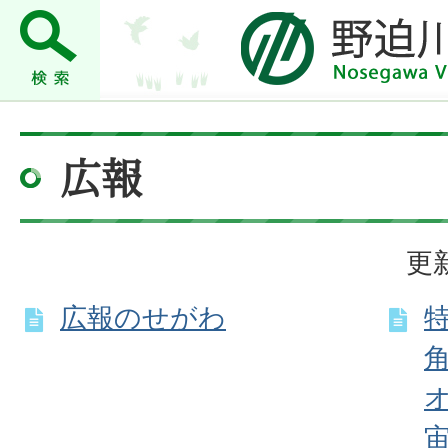
広報
更新
広報のせがわ
角