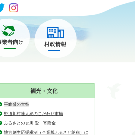
観光・文化
平維盛の大祭
野迫川村達人衆のこだわり市場
ふるさとのせ川 愛・寄附金
地方創生応援税制（企業版ふるさと納税）に