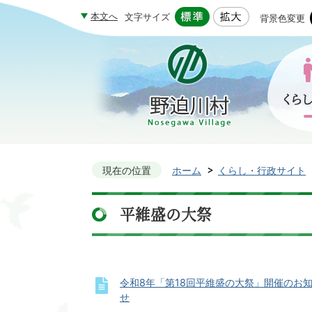
本文へ
文字サイズ
背景色変更
現在の位置
ホーム
くらし・行政サイト
平維盛の大祭
令和8年「第18回平維盛の大祭」開催のお
せ