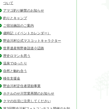
ついて
アマゴ釣り解禁のお知らせ
釣りとキャンプ
ご宿泊施設のご案内
歳時記（イベントカレンダー）
野迫川村公式マスコットキャラクター
世界遺産熊野参詣道小辺路
歴史ロマンを思う
温泉でゆったり
自然と触れ合う
移住支援金
野迫川村定住者奨励事業
ホテルのせ川営業再開のお知らせ
クマの出没に注意してください
第3回野迫川村フォトコンテスト開催のお知