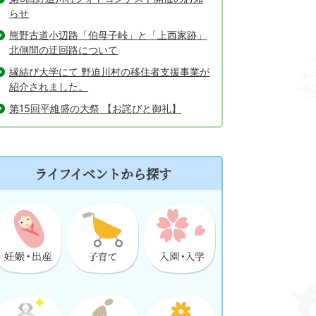
らせ
熊野古道小辺路「伯母子峠」と「上西家跡」
北側間の迂回路について
縁結び大学にて 野迫川村の移住者支援事業が
紹介されました。
第15回平維盛の大祭 【お詫びと御礼】
ライフイベントから探す