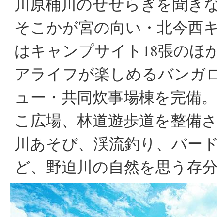
川原桶川のせせらぎを聞き
そこかが宮の向い・北今西
はキャンプサイト18張のほ
アライフが楽しめるバンガロ
ュー・共同炊事場棟を完備
こ広場、林道遊歩道を整備
川あそび、渓流釣り、バー
ど、野迫川の自然を思う存